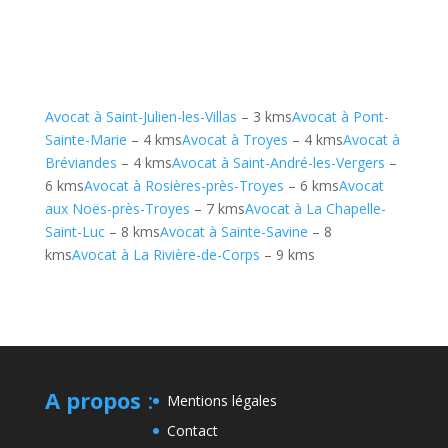
Avocat à Saint-Julien-les-Villas
– 3 kms
Avocat à Pont-
Sainte-Marie
– 4 kms
Avocat à Troyes
– 4 kms
Avocat à
Bréviandes
– 4 kms
Avocat à Saint-André-les-Vergers
–
6 kms
Avocat à Rosières-près-Troyes
– 6 kms
Avocat
aux Noës-près-Troyes
– 7 kms
Avocat à La Chapelle-
Saint-Luc
– 8 kms
Avocat à Sainte-Savine
– 8
kms
Avocat à La Rivière-de-Corps
– 9 kms
A propos
:
Mentions légales
Contact