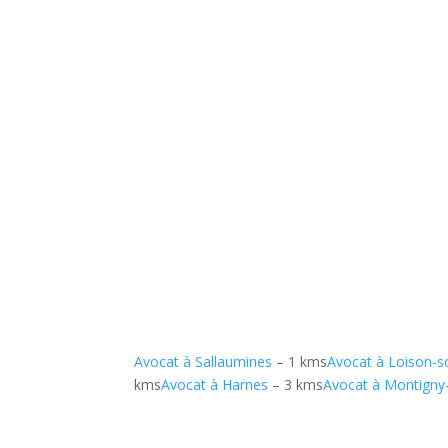
Avocat à Sallaumines
– 1 kms
Avocat à Loison-s
kms
Avocat à Harnes
– 3 kms
Avocat à Montigny