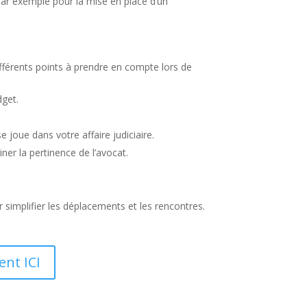
, par exemple pour la mise en place d’un
ifférents points à prendre en compte lors de
dget.
joue dans votre affaire judiciaire.
er la pertinence de l’avocat.
r simplifier les déplacements et les rencontres.
ent ICI