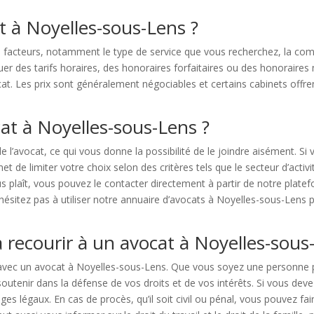
at à Noyelles-sous-Lens ?
rs facteurs, notamment le type de service que vous recherchez, la comp
uer des tarifs horaires, des honoraires forfaitaires ou des honoraires
at. Les prix sont généralement négociables et certains cabinets offren
t à Noyelles-sous-Lens ?
de l’avocat, ce qui vous donne la possibilité de le joindre aisément. 
de limiter votre choix selon des critères tels que le secteur d’activité
s plaît, vous pouvez le contacter directement à partir de notre plat
sitez pas à utiliser notre annuaire d’avocats à Noyelles-sous-Lens po
 recourir à un avocat à Noyelles-sous
 avec un avocat à Noyelles-sous-Lens. Que vous soyez une personne p
tenir dans la défense de vos droits et de vos intérêts. Si vous deve
ièges légaux. En cas de procès, qu’il soit civil ou pénal, vous pouvez