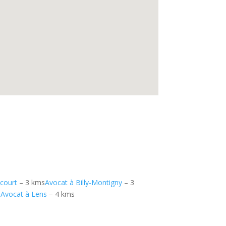
court
– 3 kms
Avocat à Billy-Montigny
– 3
s
Avocat à Lens
– 4 kms