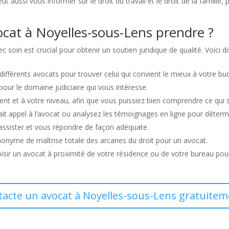
t aussi vous informer sur le droit du travail et le droit de la famille
cat à Noyelles-sous-Lens prendre ?
soin est crucial pour obtenir un soutien juridique de qualité. Voici d
s différents avocats pour trouver celui qui convient le mieux à votre bu
 pour le domaine judiciaire qui vous intéresse.
 et à votre niveau, afin que vous puissiez bien comprendre ce qui se 
t appel à l’avocat ou analysez les témoignages en ligne pour détermin
 assister et vous répondre de façon adéquate.
nonyme de maîtrise totale des arcanes du droit pour un avocat.
choisir un avocat à proximité de votre résidence ou de votre bureau pou
tacte un avocat à Noyelles-sous-Lens gratuitem