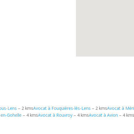
ous-Lens
– 2 kms
Avocat à Fouquières-lès-Lens
– 2 kms
Avocat à Méri
-en-Gohelle
– 4 kms
Avocat à Rouvroy
– 4 kms
Avocat à Avion
– 4 km