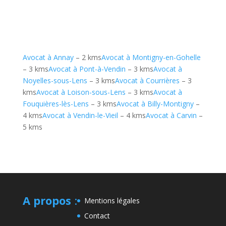
Avocat à Annay
– 2 kms
Avocat à Montigny-en-Gohelle
– 3 kms
Avocat à Pont-à-Vendin
– 3 kms
Avocat à
Noyelles-sous-Lens
– 3 kms
Avocat à Courrières
– 3
kms
Avocat à Loison-sous-Lens
– 3 kms
Avocat à
Fouquières-lès-Lens
– 3 kms
Avocat à Billy-Montigny
–
4 kms
Avocat à Vendin-le-Vieil
– 4 kms
Avocat à Carvin
–
5 kms
A propos
:
Mentions légales
Contact