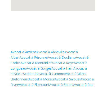
Avocat à Amiens
Avocat à Abbeville
Avocat à
Albert
Avocat à Péronne
Avocat à Doullens
Avocat à
Corbie
Avocat à Montdidier
Avocat à Roye
Avocat à
Longueau
Avocat à Gorges
Avocat à Ham
Avocat à
Friville-Escarbotin
Avocat à Camon
Avocat à Villers-
Bretonneux
Avocat à Moreuil
Avocat à Salouël
Avocat à
Rivery
Avocat à Flixecourt
Avocat à Soues
Avocat à Rue