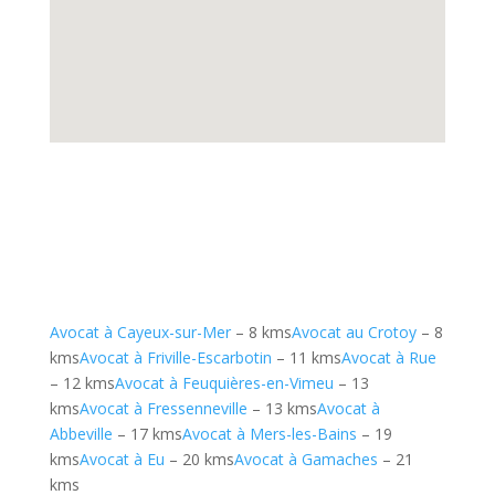
Avocat à Cayeux-sur-Mer
– 8 kms
Avocat au Crotoy
– 8
kms
Avocat à Friville-Escarbotin
– 11 kms
Avocat à Rue
– 12 kms
Avocat à Feuquières-en-Vimeu
– 13
kms
Avocat à Fressenneville
– 13 kms
Avocat à
Abbeville
– 17 kms
Avocat à Mers-les-Bains
– 19
kms
Avocat à Eu
– 20 kms
Avocat à Gamaches
– 21
kms