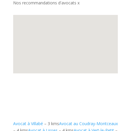
Nos recommandations d'avocats x
Avocat à Villabé
– 3 kms
Avocat au Coudray-Montceaux
– 4 kms
Avocat à Lisses
– 4 kms
Avocat à Vert-le-Petit
–