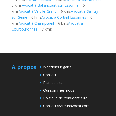
5 kms
Avocat à Ballancourt-sur-Essonne
– 5
kms
Avocat à Vert-le-Grand
– 6 kms
Avocat à Saintry-
sur-Seine
– 6 kms
Avocat à Corbeil-Essonnes
– 6
kms
Avocat à Champcueil
– 6 kms
Avocat à
Courcouronnes
– 7 kms
A propos
:
Mentions légales
Contact
Plan du site
Qui sommes-nous
Politique de confidentialité
Contact@viteunavocat.com