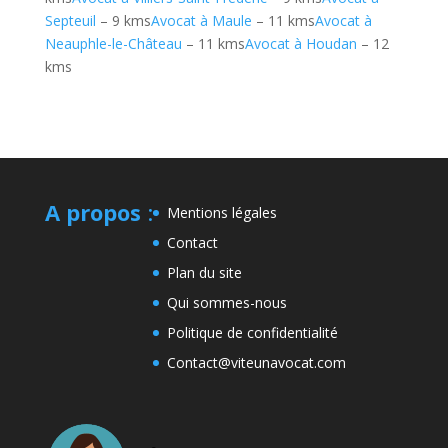
Septeuil
– 9 kms
Avocat à Maule
– 11 kms
Avocat à
Neauphle-le-Château
– 11 kms
Avocat à Houdan
– 12
kms
A propos
:
Mentions légales
Contact
Plan du site
Qui sommes-nous
Politique de confidentialité
Contact@viteunavocat.com