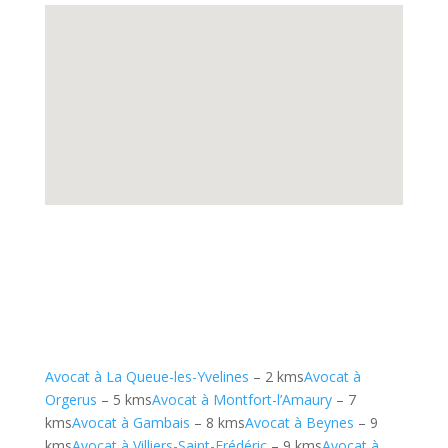
Avocat à La Queue-les-Yvelines
– 2 kms
Avocat à
Orgerus
– 5 kms
Avocat à Montfort-l’Amaury
– 7
kms
Avocat à Gambais
– 8 kms
Avocat à Beynes
– 9
kms
Avocat à Villiers-Saint-Frédéric
– 9 kms
Avocat à