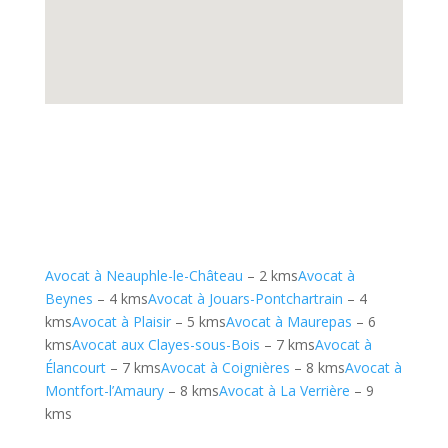
Avocat à Neauphle-le-Château
– 2 kms
Avocat à
Beynes
– 4 kms
Avocat à Jouars-Pontchartrain
– 4
kms
Avocat à Plaisir
– 5 kms
Avocat à Maurepas
– 6
kms
Avocat aux Clayes-sous-Bois
– 7 kms
Avocat à
Élancourt
– 7 kms
Avocat à Coignières
– 8 kms
Avocat à
Montfort-l’Amaury
– 8 kms
Avocat à La Verrière
– 9
kms