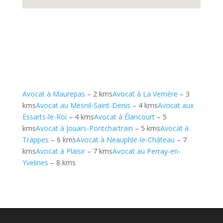
Avocat à Maurepas
– 2 kms
Avocat à La Verrière
– 3
kms
Avocat au Mesnil-Saint-Denis
– 4 kms
Avocat aux
Essarts-le-Roi
– 4 kms
Avocat à Élancourt
– 5
kms
Avocat à Jouars-Pontchartrain
– 5 kms
Avocat à
Trappes
– 6 kms
Avocat à Neauphle-le-Château
– 7
kms
Avocat à Plaisir
– 7 kms
Avocat au Perray-en-
Yvelines
– 8 kms