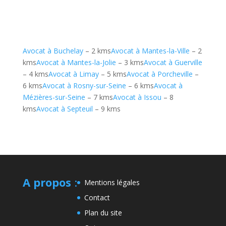
Avocat à Buchelay
– 2 kms
Avocat à Mantes-la-Ville
– 2
kms
Avocat à Mantes-la-Jolie
– 3 kms
Avocat à Guerville
– 4 kms
Avocat à Limay
– 5 kms
Avocat à Porcheville
–
6 kms
Avocat à Rosny-sur-Seine
– 6 kms
Avocat à
Mézières-sur-Seine
– 7 kms
Avocat à Issou
– 8
kms
Avocat à Septeuil
– 9 kms
A propos
:
Mentions légales
Contact
Plan du site