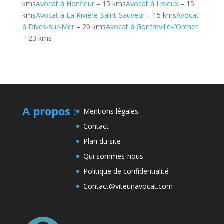
kms
Avocat à Honfleur
– 15 kms
Avocat à Lisieux
– 15
kms
Avocat à La Rivière-Saint-Sauveur
– 15 kms
Avocat
à Dives-sur-Mer
– 20 kms
Avocat à Gonfreville-l’Orcher
– 23 kms
A propos
:
Mentions légales
Contact
Plan du site
Qui sommes-nous
Politique de confidentialité
Contact@viteunavocat.com