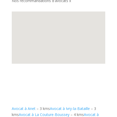
Nos recommandations d'avocats x
Avocat à Anet
– 3 kms
Avocat à Ivry-la-Bataille
– 3
kms
Avocat à La Couture-Boussey
– 4 kms
Avocat à