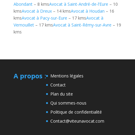
Abondant
– 8 kms
Avocat à Saint-André-de-l’Eure
– 10
kms
Avocat à Dreux
– 14 kms
Avocat à Houdan
– 16
kms
Avocat à Pacy-sur-Eure
– 17 kms
Avocat à
Vernouillet
– 17 kms
Avocat à Saint-Rémy-sur-Avre
– 19
kms
A propos
:
Mentions légales
Contact
Plan du site
Qui sommes-nous
Politique de confidentialité
Contact@viteunavocat.com