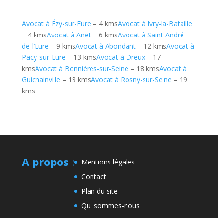
Avocat à Ézy-sur-Eure
– 4 kms
Avocat à Ivry-la-Bataille
– 4 kms
Avocat à Anet
– 6 kms
Avocat à Saint-André-
de-l’Eure
– 9 kms
Avocat à Abondant
– 12 kms
Avocat à
Pacy-sur-Eure
– 13 kms
Avocat à Dreux
– 17
kms
Avocat à Bonnières-sur-Seine
– 18 kms
Avocat à
Guichainville
– 18 kms
Avocat à Rosny-sur-Seine
– 19
kms
A propos
:
Mentions légales
Contact
Plan du site
Qui sommes-nous