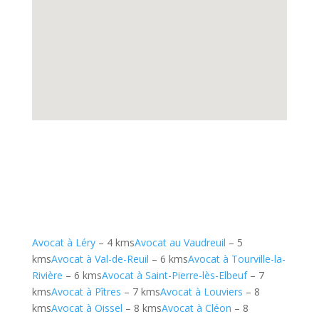
Avocat à Léry
– 4 kms
Avocat au Vaudreuil
– 5
kms
Avocat à Val-de-Reuil
– 6 kms
Avocat à Tourville-la-
Rivière
– 6 kms
Avocat à Saint-Pierre-lès-Elbeuf
– 7
kms
Avocat à Pîtres
– 7 kms
Avocat à Louviers
– 8
kms
Avocat à Oissel
– 8 kms
Avocat à Cléon
– 8