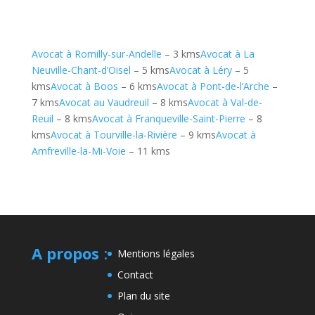
Avocat à Romilly-sur-Andelle
– 3 kms
Avocat à La
Neuville-Chant-d’Oisel
– 5 kms
Avocat à Léry
– 5
kms
Avocat à Boos
– 6 kms
Avocat à Pont-de-l’Arche
–
7 kms
Avocat au Vaudreuil
– 8 kms
Avocat à Val-de-
Reuil
– 8 kms
Avocat à Franqueville-Saint-Pierre
– 8
kms
Avocat à Tourville-la-Rivière
– 9 kms
Avocat à
Amfreville-la-Mi-Voie
– 11 kms
A propos
:
Mentions légales
Contact
Plan du site