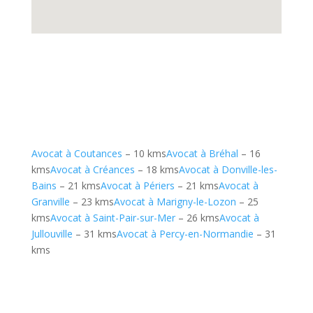
Avocat à Coutances
– 10 kms
Avocat à Bréhal
– 16
kms
Avocat à Créances
– 18 kms
Avocat à Donville-les-
Bains
– 21 kms
Avocat à Périers
– 21 kms
Avocat à
Granville
– 23 kms
Avocat à Marigny-le-Lozon
– 25
kms
Avocat à Saint-Pair-sur-Mer
– 26 kms
Avocat à
Jullouville
– 31 kms
Avocat à Percy-en-Normandie
– 31
kms