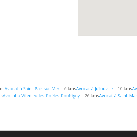
ms
Avocat à Saint-Pair-sur-Mer
– 6 kms
Avocat à Jullouville
– 10 kms
Av
ms
Avocat à Villedieu-les-Poêles-Rouffigny
– 26 kms
Avocat à Saint-Ma