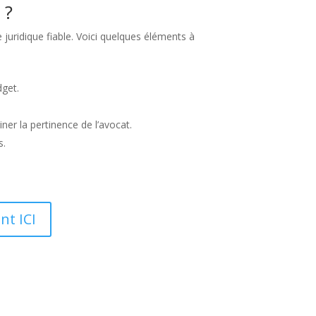
 ?
 juridique fiable. Voici quelques éléments à
dget.
er la pertinence de l’avocat.
s.
nt ICI