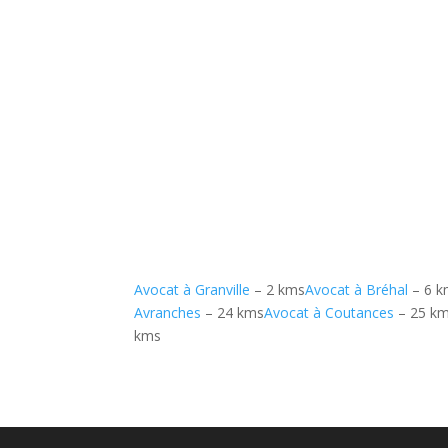
Avocat à Granville
– 2 kms
Avocat à Bréhal
– 6 k
Avranches
– 24 kms
Avocat à Coutances
– 25 k
kms