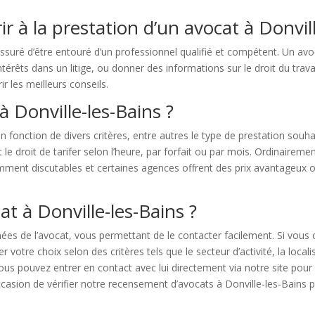
rir à la prestation d’un avocat à Donvil
ssuré d’être entouré d’un professionnel qualifié et compétent. Un avo
érêts dans un litige, ou donner des informations sur le droit du travail
ir les meilleurs conseils.
 Donville-les-Bains ?
onction de divers critères, entre autres le type de prestation souhaité
le droit de tarifer selon l’heure, par forfait ou par mois. Ordinaireme
emment discutables et certaines agences offrent des prix avantageux 
 à Donville-les-Bains ?
s de l’avocat, vous permettant de le contacter facilement. Si vous
votre choix selon des critères tels que le secteur d’activité, la locali
ous pouvez entrer en contact avec lui directement via notre site pou
asion de vérifier notre recensement d’avocats à Donville-les-Bains po