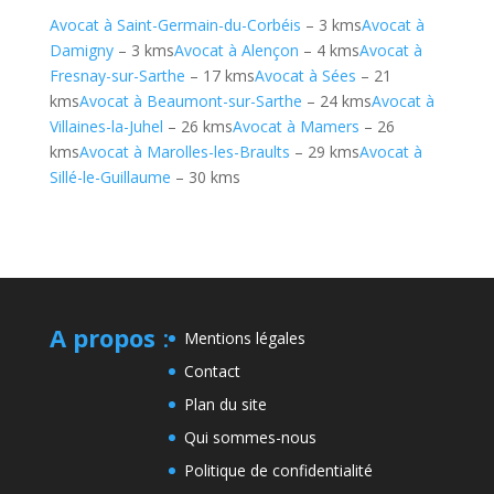
Avocat à Saint-Germain-du-Corbéis
– 3 kms
Avocat à
Damigny
– 3 kms
Avocat à Alençon
– 4 kms
Avocat à
Fresnay-sur-Sarthe
– 17 kms
Avocat à Sées
– 21
kms
Avocat à Beaumont-sur-Sarthe
– 24 kms
Avocat à
Villaines-la-Juhel
– 26 kms
Avocat à Mamers
– 26
kms
Avocat à Marolles-les-Braults
– 29 kms
Avocat à
Sillé-le-Guillaume
– 30 kms
A propos
:
Mentions légales
Contact
Plan du site
Qui sommes-nous
Politique de confidentialité