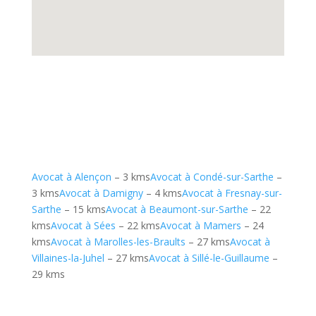
Avocat à Alençon
– 3 kms
Avocat à Condé-sur-Sarthe
–
3 kms
Avocat à Damigny
– 4 kms
Avocat à Fresnay-sur-
Sarthe
– 15 kms
Avocat à Beaumont-sur-Sarthe
– 22
kms
Avocat à Sées
– 22 kms
Avocat à Mamers
– 24
kms
Avocat à Marolles-les-Braults
– 27 kms
Avocat à
Villaines-la-Juhel
– 27 kms
Avocat à Sillé-le-Guillaume
–
29 kms