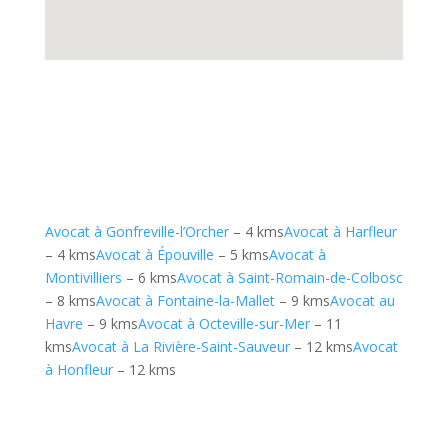
Avocat à Gonfreville-l’Orcher
– 4 kms
Avocat à Harfleur
– 4 kms
Avocat à Épouville
– 5 kms
Avocat à
Montivilliers
– 6 kms
Avocat à Saint-Romain-de-Colbosc
– 8 kms
Avocat à Fontaine-la-Mallet
– 9 kms
Avocat au
Havre
– 9 kms
Avocat à Octeville-sur-Mer
– 11
kms
Avocat à La Rivière-Saint-Sauveur
– 12 kms
Avocat
à Honfleur
– 12 kms