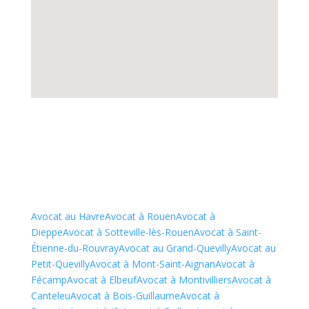
Avocat au Havre
Avocat à Rouen
Avocat à
Dieppe
Avocat à Sotteville-lès-Rouen
Avocat à Saint-
Étienne-du-Rouvray
Avocat au Grand-Quevilly
Avocat au
Petit-Quevilly
Avocat à Mont-Saint-Aignan
Avocat à
Fécamp
Avocat à Elbeuf
Avocat à Montivilliers
Avocat à
Canteleu
Avocat à Bois-Guillaume
Avocat à