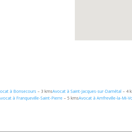
ocat à Bonsecours
– 3 kms
Avocat à Saint-Jacques-sur-Darnétal
– 4 
Avocat à Franqueville-Saint-Pierre
– 5 kms
Avocat à Amfreville-la-Mi-V