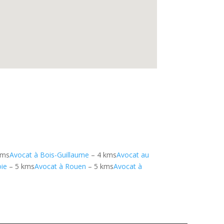
kms
Avocat à Bois-Guillaume
– 4 kms
Avocat au
oie
– 5 kms
Avocat à Rouen
– 5 kms
Avocat à