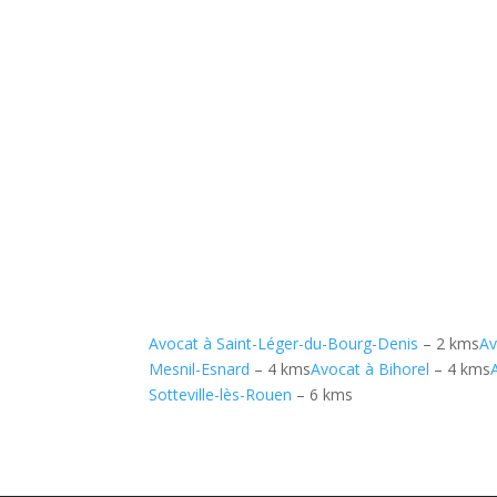
Avocat à Saint-Léger-du-Bourg-Denis
– 2 kms
Av
Mesnil-Esnard
– 4 kms
Avocat à Bihorel
– 4 kms
Sotteville-lès-Rouen
– 6 kms