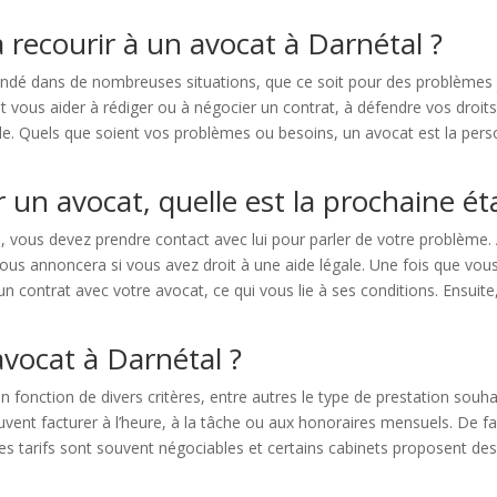
 recourir à un avocat à Darnétal ?
dé dans de nombreuses situations, que ce soit pour des problèmes ju
vous aider à rédiger ou à négocier un contrat, à défendre vos droits l
mille. Quels que soient vos problèmes ou besoins, un avocat est la per
 un avocat, quelle est la prochaine ét
, vous devez prendre contact avec lui pour parler de votre problème
ous annoncera si vous avez droit à une aide légale. Une fois que vous a
n contrat avec votre avocat, ce qui vous lie à ses conditions. Ensuit
.
avocat à Darnétal ?
onction de divers critères, entre autres le type de prestation souhaité
uvent facturer à l’heure, à la tâche ou aux honoraires mensuels. De f
Les tarifs sont souvent négociables et certains cabinets proposent des