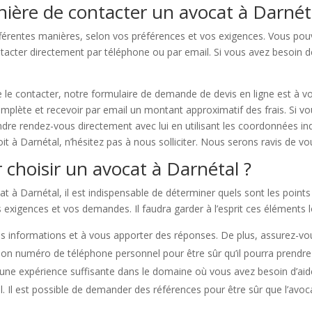
nière de contacter un avocat à Darnét
férentes manières, selon vos préférences et vos exigences. Vous pouv
ntacter directement par téléphone ou par email. Si vous avez besoin d
e le contacter, notre formulaire de demande de devis en ligne est à v
mplète et recevoir par email un montant approximatif des frais. Si vo
dre rendez-vous directement avec lui en utilisant les coordonnées in
t à Darnétal, n’hésitez pas à nous solliciter. Nous serons ravis de vo
 choisir un avocat à Darnétal ?
 à Darnétal, il est indispensable de déterminer quels sont les points à
 exigences et vos demandes. Il faudra garder à l’esprit ces éléments l
s informations et à vous apporter des réponses. De plus, assurez-vous
z son numéro de téléphone personnel pour être sûr qu’il pourra prend
 d’une expérience suffisante dans le domaine où vous avez besoin d’ai
l. Il est possible de demander des références pour être sûr que l’avoc