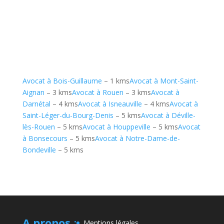
Avocat à Bois-Guillaume
– 1 kms
Avocat à Mont-Saint-
Aignan
– 3 kms
Avocat à Rouen
– 3 kms
Avocat à
Darnétal
– 4 kms
Avocat à Isneauville
– 4 kms
Avocat à
Saint-Léger-du-Bourg-Denis
– 5 kms
Avocat à Déville-
lès-Rouen
– 5 kms
Avocat à Houppeville
– 5 kms
Avocat
à Bonsecours
– 5 kms
Avocat à Notre-Dame-de-
Bondeville
– 5 kms
A propos
:
Mentions légales