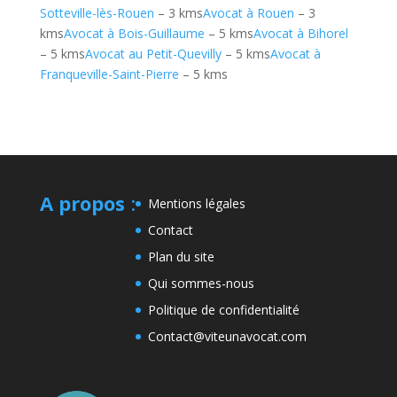
Sotteville-lès-Rouen
– 3 kms
Avocat à Rouen
– 3
kms
Avocat à Bois-Guillaume
– 5 kms
Avocat à Bihorel
– 5 kms
Avocat au Petit-Quevilly
– 5 kms
Avocat à
Franqueville-Saint-Pierre
– 5 kms
A propos
:
Mentions légales
Contact
Plan du site
Qui sommes-nous
Politique de confidentialité
Contact@viteunavocat.com