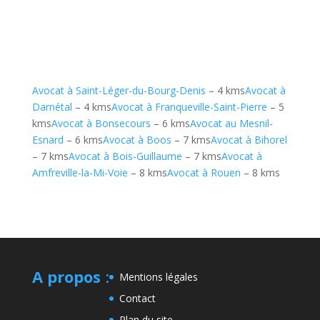
Avocat à Saint-Léger-du-Bourg-Denis
– 4 kms
Avocat à
Darnétal
– 4 kms
Avocat à Franqueville-Saint-Pierre
– 5
kms
Avocat à Bonsecours
– 6 kms
Avocat au Mesnil-
Esnard
– 6 kms
Avocat à Boos
– 7 kms
Avocat à Bihorel
– 7 kms
Avocat à Bois-Guillaume
– 7 kms
Avocat à
Amfreville-la-Mi-Voie
– 8 kms
Avocat à Rouen
– 8 kms
A propos
:
Mentions légales
Contact
Plan du site