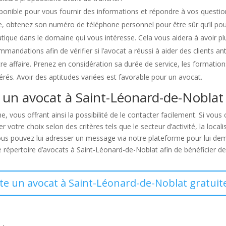
ponible pour vous fournir des informations et répondre à vos questions
ible, obtenez son numéro de téléphone personnel pour être sûr qu’il p
atique dans le domaine qui vous intéresse. Cela vous aidera à avoir p
ndations afin de vérifier si l’avocat a réussi à aider des clients ant
tre affaire. Prenez en considération sa durée de service, les formatio
gérés. Avoir des aptitudes variées est favorable pour un avocat.
 un avocat à Saint-Léonard-de-Noblat
che, vous offrant ainsi la possibilité de le contacter facilement. Si v
votre choix selon des critères tels que le secteur d’activité, la locali
vous pouvez lui adresser un message via notre plateforme pour lui dem
e répertoire d’avocats à Saint-Léonard-de-Noblat afin de bénéficier de
cte un avocat à Saint-Léonard-de-Noblat gratuit