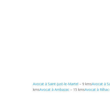
Avocat à Saint-Just-le-Martel
– 9 kms
Avocat à Sa
kms
Avocat à Ambazac
– 15 kms
Avocat à Rilha