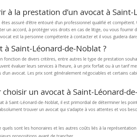
rir à la prestation d’un avocat à Sain
êtes assuré d’être entouré d’un professionnel qualifié et compétent
r un accord, à protéger vos droits en cas de litige, ou vous fournir des
n avocat est la personne compétente à contacter et il vous guidera dans 
at à Saint-Léonard-de-Noblat ?
onction de divers critères, entre autres le type de prestation souhaité
ent évaluer leurs services à l’heure, à un prix forfait ou à un tarif me
s d’un avocat. Les prix sont généralement négociables et certains cabi
 choisir un avocat à Saint-Léonard-de
 à Saint-Léonard-de-Noblat, il est primordial de déterminer les points
bsolument trouver un avocat qui s’adapte à vos attentes et vos besoin
ce quels sont les honoraires et les autres coûts liés à la représentat
sieurs propositions avant de trancher.