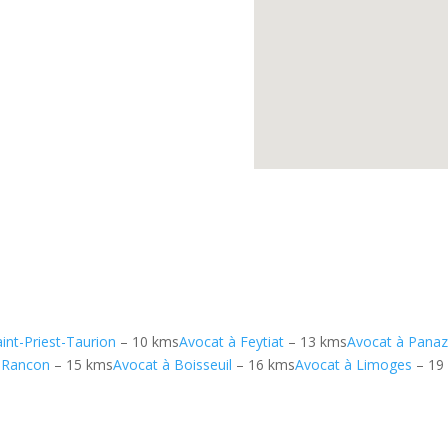
int-Priest-Taurion
– 10 kms
Avocat à Feytiat
– 13 kms
Avocat à Panaz
c-Rancon
– 15 kms
Avocat à Boisseuil
– 16 kms
Avocat à Limoges
– 19