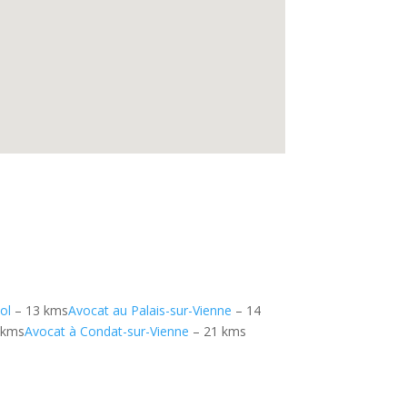
ol
– 13 kms
Avocat au Palais-sur-Vienne
– 14
 kms
Avocat à Condat-sur-Vienne
– 21 kms