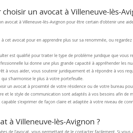
 choisir un avocat à Villeneuve-lès-Av
on avocat à Villeneuve-lès-Avignon pour être certain d’obtenir une aide
u à cet avocat pour en apprendre plus sur sa renommée, ou regardez 
lter est qualifié pour traiter le type de problème juridique que vous r
fessionnelle lui donne une plus grande capacité à appréhender les nua
prêt à vous aider, vous soutenir juridiquement et à répondre à vos r
i qui s’harmonise le plus à votre portefeuille.
choisir un avocat à proximité de votre résidence ou de votre bureau pou
e et le style de communication sont adaptés à vos besoins afin de mi
t capable s’exprimer de façon claire et adaptée à votre niveau de c
 à Villeneuve-lès-Avignon ?
s de l’avocat, vous permettant de le contacter facilement. Si vous 