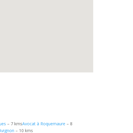
ues
– 7 kms
Avocat à Roquemaure
– 8
-Avignon
– 10 kms