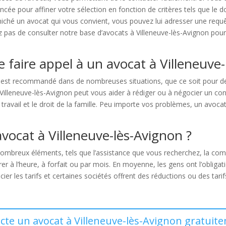
ncée pour affiner votre sélection en fonction de critères tels que le 
niché un avocat qui vous convient, vous pouvez lui adresser une req
iez pas de consulter notre base d’avocats à Villeneuve-lès-Avignon pour
e faire appel à un avocat à Villeneuve
n est recommandé dans de nombreuses situations, que ce soit pour des
illeneuve-lès-Avignon peut vous aider à rédiger ou à négocier un cont
du travail et le droit de la famille. Peu importe vos problèmes, un avoca
vocat à Villeneuve-lès-Avignon ?
breux éléments, tels que l’assistance que vous recherchez, la comple
rer à l’heure, à forfait ou par mois. En moyenne, les gens ont l’oblig
ier les tarifs et certaines sociétés offrent des réductions ou des tar
acte un avocat à Villeneuve-lès-Avignon gratuite