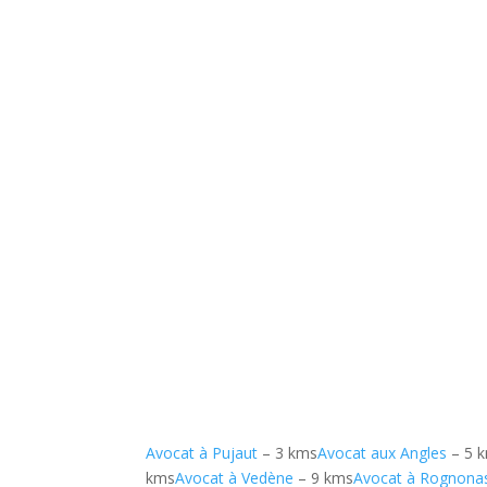
Avocat à Pujaut
– 3 kms
Avocat aux Angles
– 5 
kms
Avocat à Vedène
– 9 kms
Avocat à Rognona