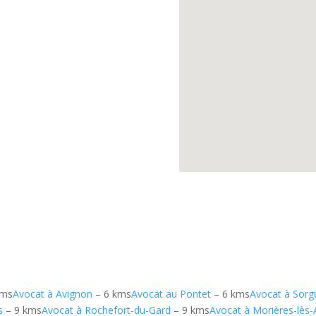
kms
Avocat à Avignon
– 6 kms
Avocat au Pontet
– 6 kms
Avocat à Sorg
s
– 9 kms
Avocat à Rochefort-du-Gard
– 9 kms
Avocat à Morières-lès