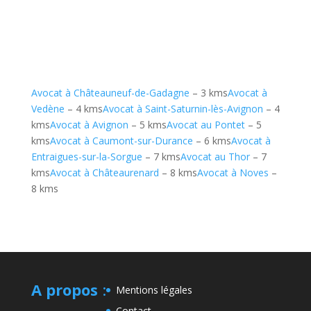
Avocat à Châteauneuf-de-Gadagne
– 3 kms
Avocat à
Vedène
– 4 kms
Avocat à Saint-Saturnin-lès-Avignon
– 4
kms
Avocat à Avignon
– 5 kms
Avocat au Pontet
– 5
kms
Avocat à Caumont-sur-Durance
– 6 kms
Avocat à
Entraigues-sur-la-Sorgue
– 7 kms
Avocat au Thor
– 7
kms
Avocat à Châteaurenard
– 8 kms
Avocat à Noves
–
8 kms
A propos
:
Mentions légales
Contact