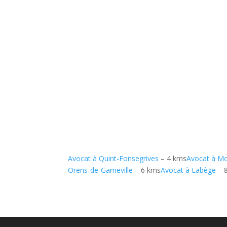
Avocat à Quint-Fonsegrives
– 4 kms
Avocat à M
Orens-de-Gameville
– 6 kms
Avocat à Labège
– 