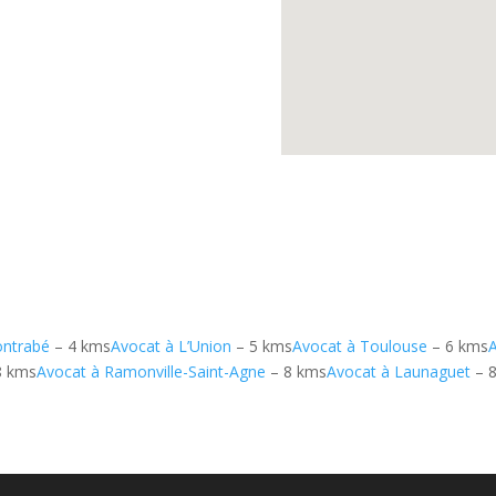
ontrabé
– 4 kms
Avocat à L’Union
– 5 kms
Avocat à Toulouse
– 6 kms
8 kms
Avocat à Ramonville-Saint-Agne
– 8 kms
Avocat à Launaguet
– 