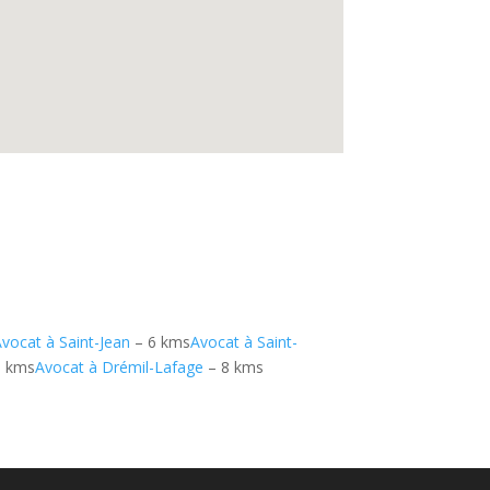
Avocat à Saint-Jean
– 6 kms
Avocat à Saint-
8 kms
Avocat à Drémil-Lafage
– 8 kms