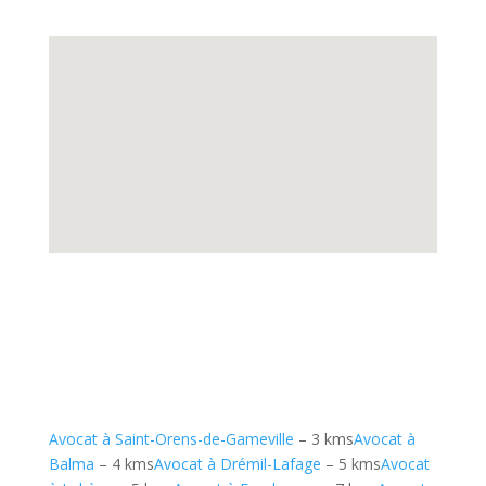
Avocat à Saint-Orens-de-Gameville
– 3 kms
Avocat à
Balma
– 4 kms
Avocat à Drémil-Lafage
– 5 kms
Avocat