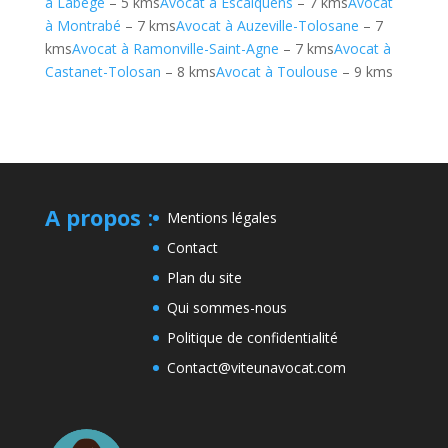
à Labège
– 5 kms
Avocat à Escalquens
– 7 kms
Avocat
à Montrabé
– 7 kms
Avocat à Auzeville-Tolosane
– 7
kms
Avocat à Ramonville-Saint-Agne
– 7 kms
Avocat à
Castanet-Tolosan
– 8 kms
Avocat à Toulouse
– 9 kms
A propos
:
Mentions légales
Contact
Plan du site
Qui sommes-nous
Politique de confidentialité
Contact@viteunavocat.com