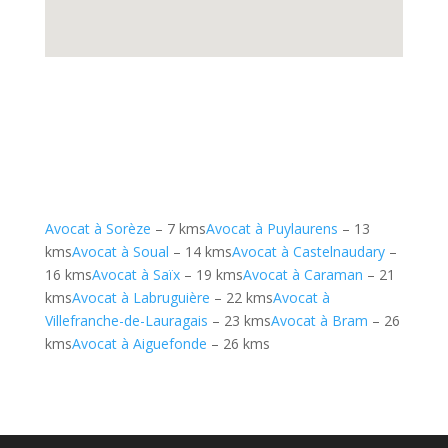
Avocat à Sorèze
– 7 kms
Avocat à Puylaurens
– 13
kms
Avocat à Soual
– 14 kms
Avocat à Castelnaudary
–
16 kms
Avocat à Saïx
– 19 kms
Avocat à Caraman
– 21
kms
Avocat à Labruguière
– 22 kms
Avocat à
Villefranche-de-Lauragais
– 23 kms
Avocat à Bram
– 26
kms
Avocat à Aiguefonde
– 26 kms