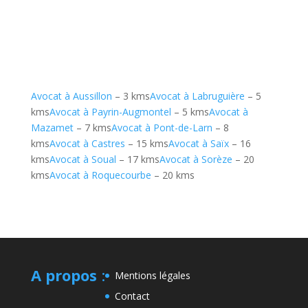
Avocat à Aussillon
– 3 kms
Avocat à Labruguière
– 5
kms
Avocat à Payrin-Augmontel
– 5 kms
Avocat à
Mazamet
– 7 kms
Avocat à Pont-de-Larn
– 8
kms
Avocat à Castres
– 15 kms
Avocat à Saïx
– 16
kms
Avocat à Soual
– 17 kms
Avocat à Sorèze
– 20
kms
Avocat à Roquecourbe
– 20 kms
A propos
:
Mentions légales
Contact