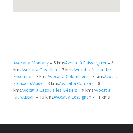
Avocat à Montady
– 5 kms
Avocat à Puisserguier
– 6
kms
Avocat à Ouveillan
– 7 kms
Avocat à Nissan-lez-
Enserune
– 7 kms
Avocat à Colombiers
– 8 kms
Avocat
à Cuxac-d’Aude
– 8 kms
Avocat à Coursan
– 8
kms
Avocat à Cazouls-lès-Béziers
– 9 kms
Avocat à
Maraussan
– 10 kms
Avocat à Lespignan
– 11 kms