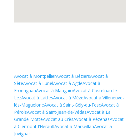
Avocat à Montpellier
Avocat à Béziers
Avocat à
Sète
Avocat à Lunel
Avocat à Agde
Avocat à
Frontignan
Avocat à Mauguio
Avocat à Castelnau-le-
Lez
Avocat à Lattes
Avocat à Mèze
Avocat à Villeneuve-
lès-Maguelone
Avocat à Saint-Gély-du-Fesc
Avocat à
Pérols
Avocat à Saint-Jean-de-Védas
Avocat à La
Grande-Motte
Avocat au Crès
Avocat à Pézenas
Avocat
à Clermont-l’Hérault
Avocat à Marseillan
Avocat à
Juvignac