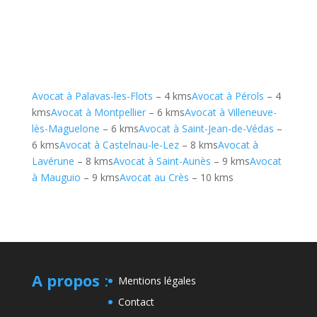
Avocat à Palavas-les-Flots
– 4 kms
Avocat à Pérols
– 4
kms
Avocat à Montpellier
– 6 kms
Avocat à Villeneuve-
lès-Maguelone
– 6 kms
Avocat à Saint-Jean-de-Védas
–
6 kms
Avocat à Castelnau-le-Lez
– 8 kms
Avocat à
Lavérune
– 8 kms
Avocat à Saint-Aunès
– 9 kms
Avocat
à Mauguio
– 9 kms
Avocat au Crès
– 10 kms
A propos
:
Mentions légales
Contact