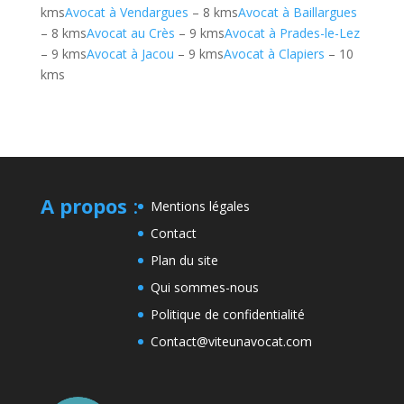
kms
Avocat à Vendargues
– 8 kms
Avocat à Baillargues
– 8 kms
Avocat au Crès
– 9 kms
Avocat à Prades-le-Lez
– 9 kms
Avocat à Jacou
– 9 kms
Avocat à Clapiers
– 10
kms
A propos
:
Mentions légales
Contact
Plan du site
Qui sommes-nous
Politique de confidentialité
Contact@viteunavocat.com