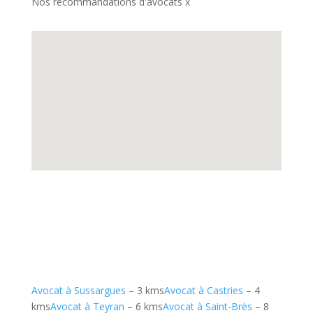
Nos recommandations d'avocats x
Avocat à Sussargues
– 3 kms
Avocat à Castries
– 4
kms
Avocat à Teyran
– 6 kms
Avocat à Saint-Brès
– 8