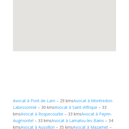
Avocat à Pont-de-Larn
– 29 kms
Avocat à Montredon-
Labessonnié
– 30 kms
Avocat à Saint-Affrique
– 33
kms
Avocat à Roquecourbe
– 33 kms
Avocat à Payrin-
Augmontel
– 33 kms
Avocat à Lamalou-les-Bains
– 34
kms
Avocat à Aussillon
– 35 kms
Avocat à Mazamet
–