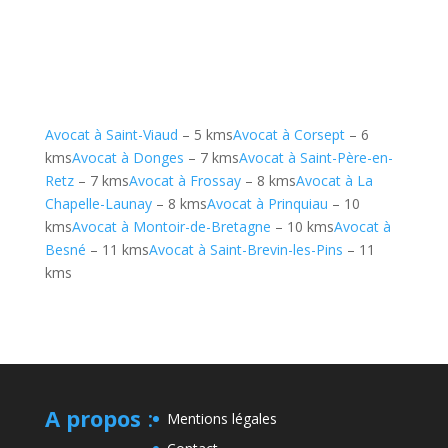
Avocat à Saint-Viaud
– 5 kms
Avocat à Corsept
– 6
kms
Avocat à Donges
– 7 kms
Avocat à Saint-Père-en-
Retz
– 7 kms
Avocat à Frossay
– 8 kms
Avocat à La
Chapelle-Launay
– 8 kms
Avocat à Prinquiau
– 10
kms
Avocat à Montoir-de-Bretagne
– 10 kms
Avocat à
Besné
– 11 kms
Avocat à Saint-Brevin-les-Pins
– 11
kms
A propos
:
Mentions légales