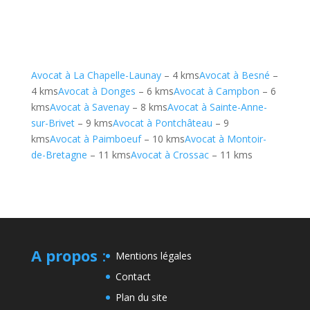
Avocat à La Chapelle-Launay
– 4 kms
Avocat à Besné
–
4 kms
Avocat à Donges
– 6 kms
Avocat à Campbon
– 6
kms
Avocat à Savenay
– 8 kms
Avocat à Sainte-Anne-
sur-Brivet
– 9 kms
Avocat à Pontchâteau
– 9
kms
Avocat à Paimboeuf
– 10 kms
Avocat à Montoir-
de-Bretagne
– 11 kms
Avocat à Crossac
– 11 kms
A propos
:
Mentions légales
Contact
Plan du site