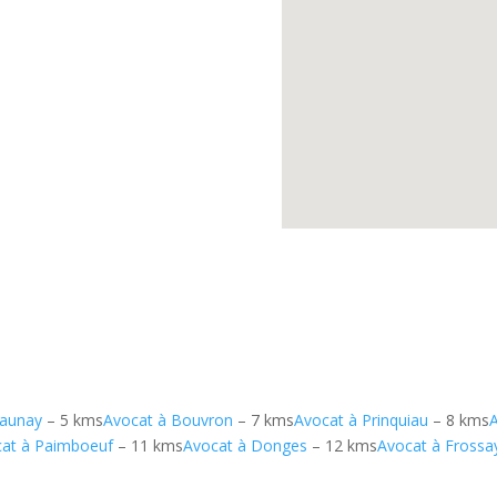
Launay
– 5 kms
Avocat à Bouvron
– 7 kms
Avocat à Prinquiau
– 8 kms
at à Paimboeuf
– 11 kms
Avocat à Donges
– 12 kms
Avocat à Frossa