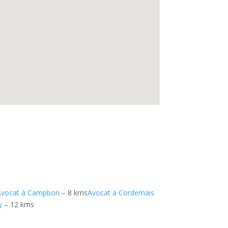
Avocat à Campbon
– 8 kms
Avocat à Cordemais
y
– 12 kms