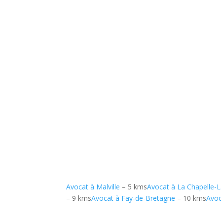
Avocat à Malville
– 5 kms
Avocat à La Chapelle-
– 9 kms
Avocat à Fay-de-Bretagne
– 10 kms
Avoc