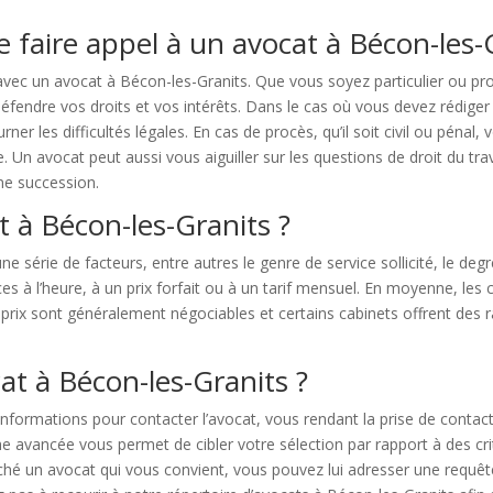
e faire appel à un avocat à Bécon-les-
 avec un avocat à Bécon-les-Granits. Que vous soyez particulier ou 
éfendre vos droits et vos intérêts. Dans le cas où vous devez rédige
ner les difficultés légales. En cas de procès, qu’il soit civil ou pénal
Un avocat peut aussi vous aiguiller sur les questions de droit du trav
une succession.
t à Bécon-les-Granits ?
e série de facteurs, entre autres le genre de service sollicité, le degré 
es à l’heure, à un prix forfait ou à un tarif mensuel. En moyenne, les
prix sont généralement négociables et certains cabinets offrent des r
t à Bécon-les-Granits ?
nformations pour contacter l’avocat, vous rendant la prise de contact
vancée vous permet de cibler votre sélection par rapport à des critère
iché un avocat qui vous convient, vous pouvez lui adresser une requê