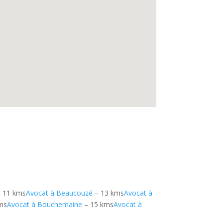
 11 kms
Avocat à Beaucouzé
– 13 kms
Avocat à
ms
Avocat à Bouchemaine
– 15 kms
Avocat à