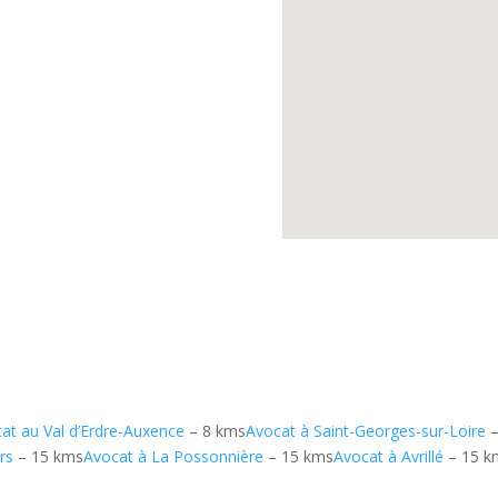
at au Val d’Erdre-Auxence
– 8 kms
Avocat à Saint-Georges-sur-Loire
–
rs
– 15 kms
Avocat à La Possonnière
– 15 kms
Avocat à Avrillé
– 15 k