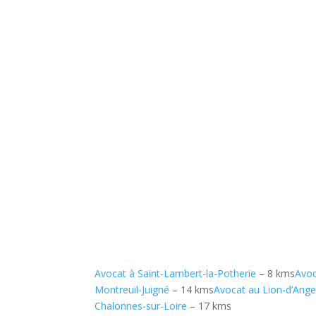
Avocat à Saint-Lambert-la-Potherie
– 8 kms
Avoc
Montreuil-Juigné
– 14 kms
Avocat au Lion-d’Ange
Chalonnes-sur-Loire
– 17 kms