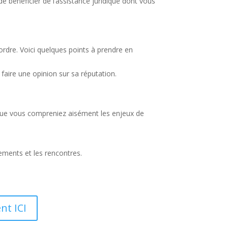
de bénéficier de l’assistance juridique dont vous
ordre. Voici quelques points à prendre en
faire une opinion sur sa réputation.
e que vous compreniez aisément les enjeux de
cements et les rencontres.
nt ICI