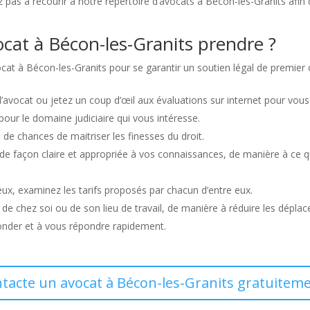
ez pas à recourir à notre répertoire d’avocats à Bécon-les-Granits afin 
at à Bécon-les-Granits prendre ?
ocat à Bécon-les-Granits pour se garantir un soutien légal de premier 
l’avocat ou jetez un coup d’œil aux évaluations sur internet pour vous 
 pour le domaine judiciaire qui vous intéresse.
de chances de maitriser les finesses du droit.
me de façon claire et appropriée à vos connaissances, de manière à c
eux, examinez les tarifs proposés par chacun d’entre eux.
é de chez soi ou de son lieu de travail, de manière à réduire les dépla
econder et à vous répondre rapidement.
ntacte un avocat à Bécon-les-Granits gratuiteme