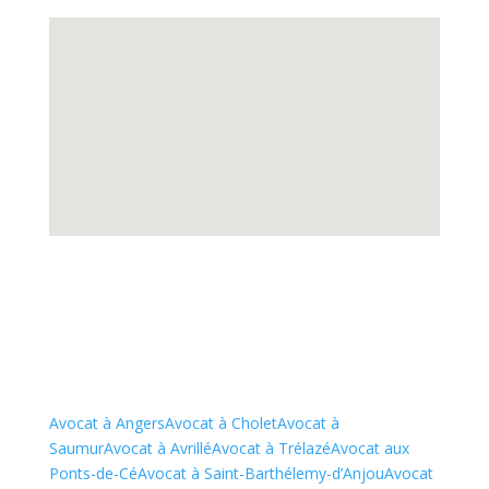
Avocat à Angers
Avocat à Cholet
Avocat à
Saumur
Avocat à Avrillé
Avocat à Trélazé
Avocat aux
Ponts-de-Cé
Avocat à Saint-Barthélemy-d’Anjou
Avocat