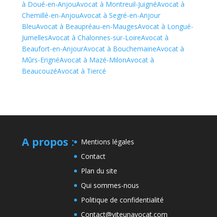
à Doué-en-Anjou
Avocat à Montreuil-Juigné
Avocat à
Chemillé-en-Anjou
Avocat à Segré-en-Anjour
Bleu
Avocat à Beaupréau-en-Mauges
Avocat à Longué-
Jumelles
Avocat à Chalonnes-sur-Loire
Avocat à
Beaufort-en-Anjour
Avocat à Bouchemaine
Avocat à
Mûrs-Erigné
Avocat à Mazé-Milon
Avocat à
Beaucouzé
Avocat à Tiercé
A propos
:
Mentions légales
Contact
Plan du site
Qui sommes-nous
Politique de confidentialité
Contact@viteunavocat.com