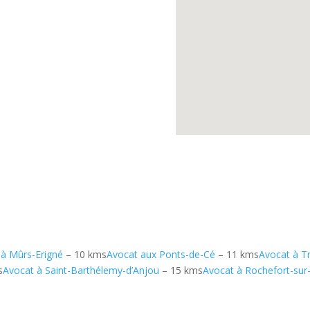
 à Mûrs-Erigné
– 10 kms
Avocat aux Ponts-de-Cé
– 11 kms
Avocat à T
s
Avocat à Saint-Barthélemy-d’Anjou
– 15 kms
Avocat à Rochefort-sur