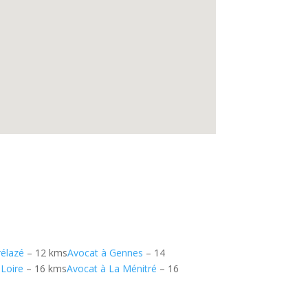
rélazé
– 12 kms
Avocat à Gennes
– 14
-Loire
– 16 kms
Avocat à La Ménitré
– 16