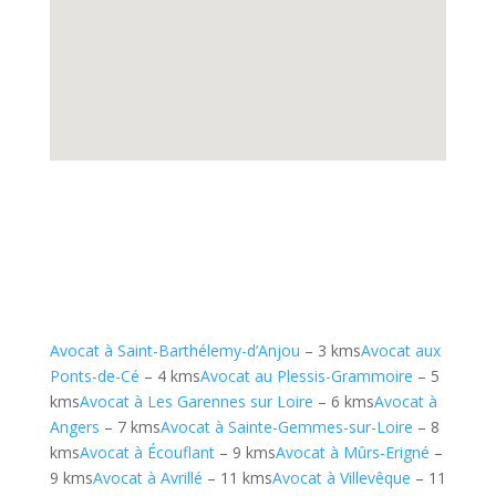
Avocat à Saint-Barthélemy-d’Anjou
– 3 kms
Avocat aux
Ponts-de-Cé
– 4 kms
Avocat au Plessis-Grammoire
– 5
kms
Avocat à Les Garennes sur Loire
– 6 kms
Avocat à
Angers
– 7 kms
Avocat à Sainte-Gemmes-sur-Loire
– 8
kms
Avocat à Écouflant
– 9 kms
Avocat à Mûrs-Erigné
–
9 kms
Avocat à Avrillé
– 11 kms
Avocat à Villevêque
– 11