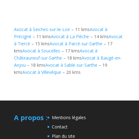
Avocat à Seiches-sur-le-Loir
– 11 kms
Avocat à
Précigné
– 11 kms
Avocat à La Flèche
– 14 kms
Avocat
à Tiercé
– 15 kms
Avocat à Parcé-sur-Sarthe
– 17
kms
Avocat à Soucelles
– 17 kms
Avocat à
Châteauneuf-sur-Sarthe
– 18 kms
Avocat à Baugé-en-
Anjou
– 18 kms
Avocat à Sablé-sur-Sarthe
– 19
kms
Avocat à Villevêque
– 20 kms
A propos
:
Mentions légales
Contact
Plan du site