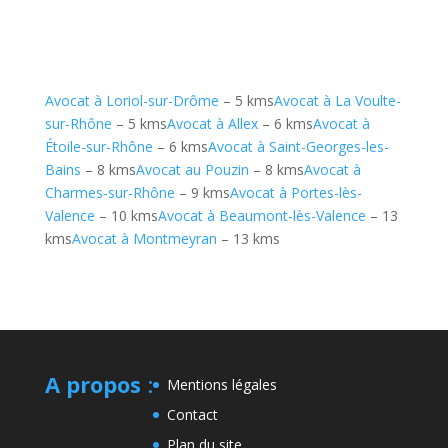
Avocat à Loriol-sur-Drôme
– 5 kms
Avocat à La Voulte-
sur-Rhône
– 5 kms
Avocat à Allex
– 6 kms
Avocat à
Étoile-sur-Rhône
– 6 kms
Avocat à Saint-Georges-les-
Bains
– 8 kms
Avocat au Pouzin
– 8 kms
Avocat à
Charmes-sur-Rhône
– 9 kms
Avocat à Portes-lès-
Valence
– 10 kms
Avocat à Beaumont-lès-Valence
– 13
kms
Avocat à Montmeyran
– 13 kms
A propos
:
Mentions légales
Contact
Plan du site