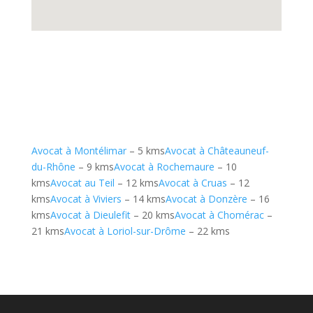
Avocat à Montélimar
– 5 kms
Avocat à Châteauneuf-
du-Rhône
– 9 kms
Avocat à Rochemaure
– 10
kms
Avocat au Teil
– 12 kms
Avocat à Cruas
– 12
kms
Avocat à Viviers
– 14 kms
Avocat à Donzère
– 16
kms
Avocat à Dieulefit
– 20 kms
Avocat à Chomérac
–
21 kms
Avocat à Loriol-sur-Drôme
– 22 kms