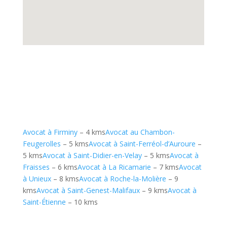
Avocat à Firminy
– 4 kms
Avocat au Chambon-
Feugerolles
– 5 kms
Avocat à Saint-Ferréol-d’Auroure
–
5 kms
Avocat à Saint-Didier-en-Velay
– 5 kms
Avocat à
Fraisses
– 6 kms
Avocat à La Ricamarie
– 7 kms
Avocat
à Unieux
– 8 kms
Avocat à Roche-la-Molière
– 9
kms
Avocat à Saint-Genest-Malifaux
– 9 kms
Avocat à
Saint-Étienne
– 10 kms