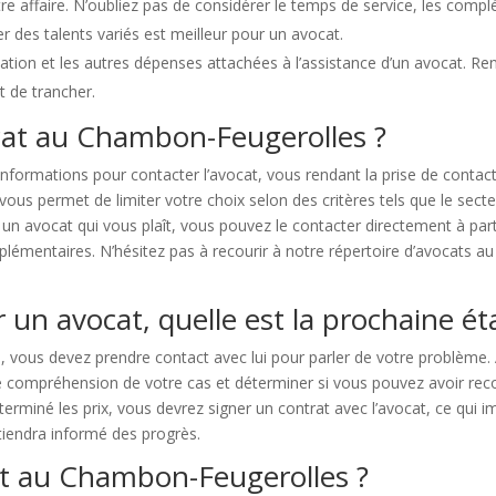
tre affaire. N’oubliez pas de considérer le temps de service, les comp
er des talents variés est meilleur pour un avocat.
ification et les autres dépenses attachées à l’assistance d’un avocat. 
t de trancher.
at au Chambon-Feugerolles ?
nformations pour contacter l’avocat, vous rendant la prise de contac
s permet de limiter votre choix selon des critères tels que le secteur 
 un avocat qui vous plaît, vous pouvez le contacter directement à pa
émentaires. N’hésitez pas à recourir à notre répertoire d’avocats a
 un avocat, quelle est la prochaine ét
e, vous devez prendre contact avec lui pour parler de votre problème
 compréhension de votre cas et déterminer si vous pouvez avoir recou
éterminé les prix, vous devrez signer un contrat avec l’avocat, ce qui 
 tiendra informé des progrès.
cat au Chambon-Feugerolles ?