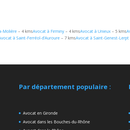
a-Molière
– 4 kms
Avocat à Firminy
– 4 kms
Avocat à Unieux
– 5 kms
A
Avocat à Saint-Ferréol-d’Auroure
– 7 kms
Avocat à Saint-Genest-Lerpt
Par département populaire
:
Avocat en Gironde
Avocat dans les Bouches-du-Rhône