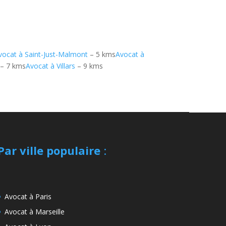
vocat à Saint-Just-Malmont
– 5 kms
Avocat à
– 7 kms
Avocat à Villars
– 9 kms
Par ville populaire
:
Avocat à Paris
Avocat à Marseille