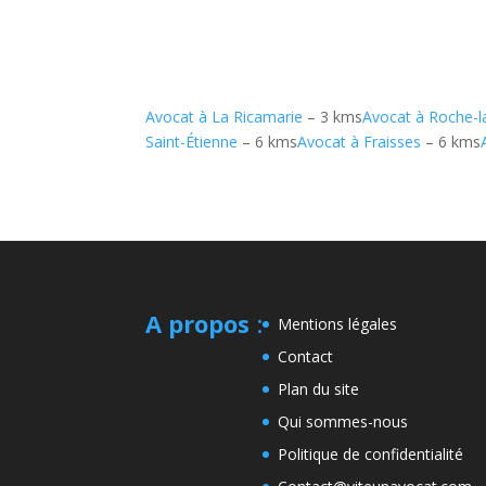
Avocat à La Ricamarie
– 3 kms
Avocat à Roche-l
Saint-Étienne
– 6 kms
Avocat à Fraisses
– 6 kms
A propos
:
Mentions légales
Contact
Plan du site
Qui sommes-nous
Politique de confidentialité