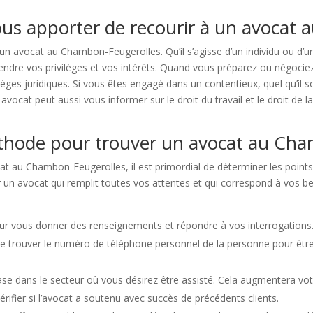
ous apporter de recourir à un avocat
 un avocat au Chambon-Feugerolles. Qu’il s’agisse d’un individu ou d’
endre vos privilèges et vos intérêts. Quand vous préparez ou négociez
es juridiques. Si vous êtes engagé dans un contentieux, quel qu’il so
ocat peut aussi vous informer sur le droit du travail et le droit de l
éthode pour trouver un avocat au Cha
t au Chambon-Feugerolles, il est primordial de déterminer les points 
r un avocat qui remplit toutes vos attentes et qui correspond à vos be
ur vous donner des renseignements et répondre à vos interrogations. 
 de trouver le numéro de téléphone personnel de la personne pour êt
se dans le secteur où vous désirez être assisté. Cela augmentera vo
ifier si l’avocat a soutenu avec succès de précédents clients.