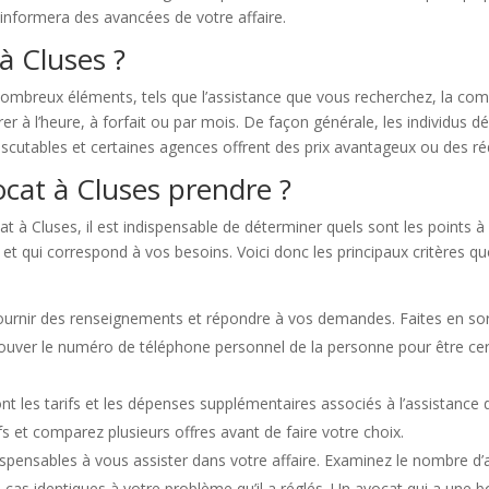
informera des avancées de votre affaire.
à Cluses ?
breux éléments, tels que l’assistance que vous recherchez, la comple
rer à l’heure, à forfait ou par mois. De façon générale, les individus
iscutables et certaines agences offrent des prix avantageux ou des ré
cat à Cluses prendre ?
 à Cluses, il est indispensable de déterminer quels sont les points à c
 et qui correspond à vos besoins. Voici donc les principaux critères q
ournir des renseignements et répondre à vos demandes. Faites en sorte
trouver le numéro de téléphone personnel de la personne pour être c
 sont les tarifs et les dépenses supplémentaires associés à l’assistanc
ifs et comparez plusieurs offres avant de faire votre choix.
dispensables à vous assister dans votre affaire. Examinez le nombre d’a
 cas identiques à votre problème qu’il a réglés. Un avocat qui a une bo