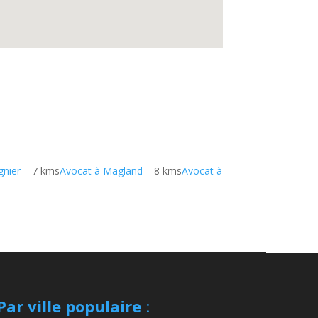
gnier
– 7 kms
Avocat à Magland
– 8 kms
Avocat à
Par ville populaire
: