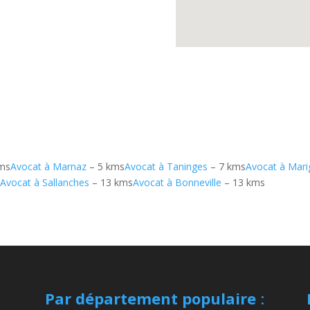
ms
Avocat à Marnaz
– 5 kms
Avocat à Taninges
– 7 kms
Avocat à Mari
s
Avocat à Sallanches
– 13 kms
Avocat à Bonneville
– 13 kms
Par département populaire
: