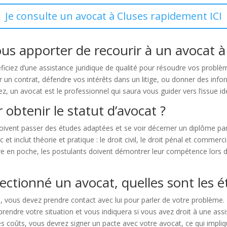
Je consulte un avocat à Cluses rapidement ICI
us apporter de recourir à un avocat à
ficiez d’une assistance juridique de qualité pour résoudre vos problè
un contrat, défendre vos intérêts dans un litige, ou donner des informa
z, un avocat est le professionnel qui saura vous guider vers l’issue id
 obtenir le statut d’avocat ?
 doivent passer des études adaptées et se voir décerner un diplôme pa
 inclut théorie et pratique : le droit civil, le droit pénal et commercia
titre en poche, les postulants doivent démontrer leur compétence lor
ectionné un avocat, quelles sont les é
 vous devez prendre contact avec lui pour parler de votre problème. 
endre votre situation et vous indiquera si vous avez droit à une assis
es coûts, vous devrez signer un pacte avec votre avocat, ce qui impliq