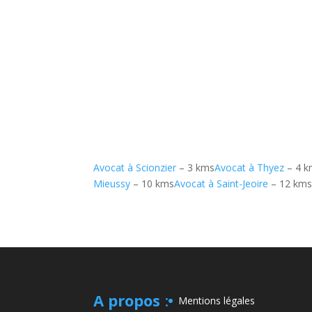
Avocat à Scionzier
– 3 kms
Avocat à Thyez
– 4 k
Mieussy
– 10 kms
Avocat à Saint-Jeoire
– 12 km
A propos
:
Mentions légales